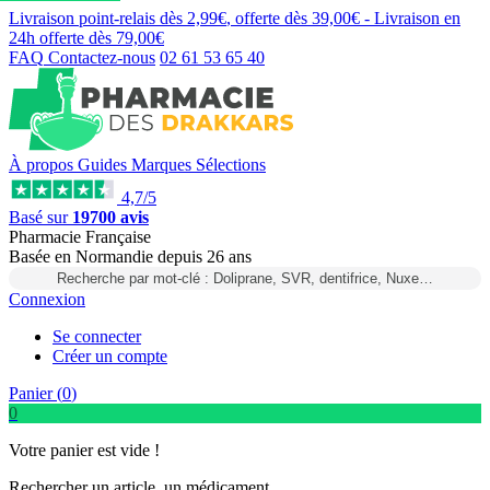
Livraison point-relais dès
2,99€
, offerte dès
39,00€
- Livraison en
24h
offerte dès
79,00€
FAQ
Contactez-nous
02 61 53 65 40
À propos
Guides
Marques
Sélections
4,7/5
Basé sur
19700 avis
Pharmacie Française
Basée
en Normandie
depuis
26 ans
Recherche par mot-clé : Doliprane, SVR, dentifrice, Nuxe…
Connexion
Se connecter
Créer un compte
Panier (
0
)
0
Votre panier est vide !
Rechercher un article, un médicament...