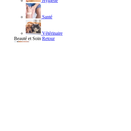
Hygiène
Santé
Vétérinaire
Beauté et Soin
Retour
Visage
Nettoyant
Démaquillant
Masque - Gommage - Peeling
Soins hydratants visage
Eau Thermale
Contour des Yeux
Soins anti-âge
Acné et imperfections
Soins apaisants
Anti-tache et dépigmentants
Soins des lèvres
Corps