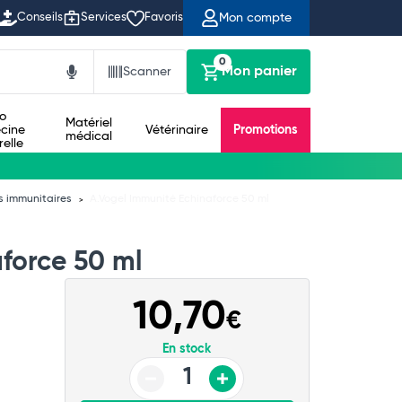
Mon compte
Conseils
Services
Favoris
0
Mon panier
Scanner
io
Matériel
cine
Vétérinaire
Promotions
médical
relle
s immunitaires
A.Vogel Immunité Echinaforce 50 ml
force 50 ml
10,70
€
En stock