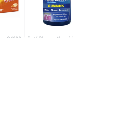
ine C 1000
Forté Pharma Magnésium
Croquer
Gummies x 45
à partir de
11,90€
2,99€
rticle
Rupture de stock !