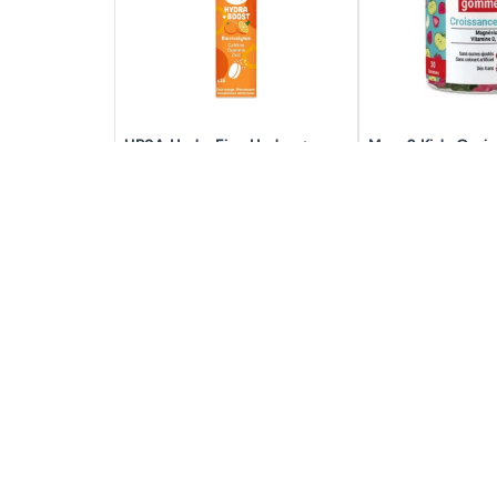
UPSA HydraFizz Hydra +
Mag 2 Kids Crois
Boost Goût Orange
Immunité Gomme
Comprimés Effervesc...
7,90€
Ajouter
Ajo
Description
Propriétés