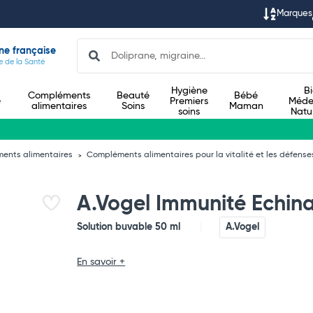
Marques
Search
ne française
e de la Santé
Hygiène
B
Compléments
Beauté
Bébé
e
Premiers
Méde
alimentaires
Soins
Maman
soins
Natu
ents alimentaires
Compléments alimentaires pour la vitalité et les défense
A.Vogel Immunité Echina
Solution buvable 50 ml
A.Vogel
En savoir +