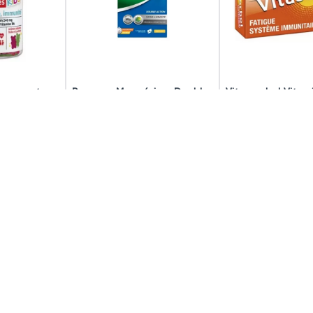
sance et
Berocca Magnésium Double
Vitascorbol Vitam
s x 30
Action Fatigue & Nervosité,
mg Comprimés à 
Mémoire...
9,49€
12,98€
2 x 20
x 20
uter
Ajouter
Voir l'a