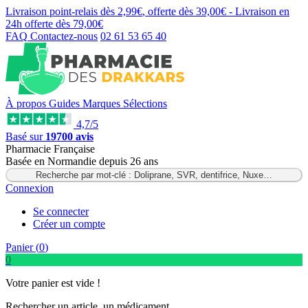
Livraison point-relais dès
2,99€
, offerte dès
39,00€
- Livraison en
24h
offerte dès
79,00€
FAQ
Contactez-nous
02 61 53 65 40
À propos
Guides
Marques
Sélections
4,7/5
Basé sur
19700 avis
Pharmacie Française
Basée
en Normandie
depuis
26 ans
Recherche par mot-clé : Doliprane, SVR, dentifrice, Nuxe…
Connexion
Se connecter
Créer un compte
Panier (
0
)
0
Votre panier est vide !
Rechercher un article, un médicament...