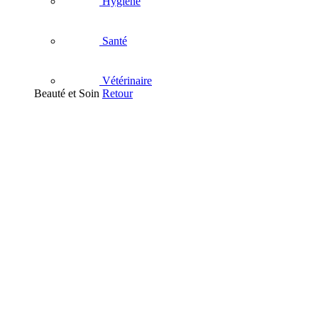
Hygiène
Santé
Vétérinaire
Beauté et Soin
Retour
Visage
Nettoyant
Démaquillant
Masque - Gommage - Peeling
Soins hydratants visage
Eau Thermale
Contour des Yeux
Soins anti-âge
Acné et imperfections
Soins apaisants
Anti-tache et dépigmentants
Soins des lèvres
Corps