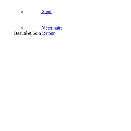
Santé
Vétérinaire
Beauté et Soin
Retour
Visage
Nettoyant
Démaquillant
Masque - Gommage - Peeling
Soins hydratants visage
Eau Thermale
Contour des Yeux
Soins anti-âge
Acné et imperfections
Soins apaisants
Anti-tache et dépigmentants
Soins des lèvres
Corps
Soins hydratants et nourrissants