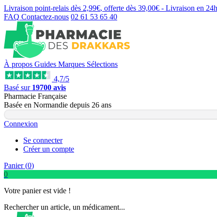
Livraison point-relais dès
2,99€
, offerte dès
39,00€
- Livraison en
24
FAQ
Contactez-nous
02 61 53 65 40
À propos
Guides
Marques
Sélections
4,7/5
Basé sur
19700 avis
Pharmacie Française
Basée
en Normandie
depuis
26 ans
Connexion
Se connecter
Créer un compte
Panier (
0
)
0
Votre panier est vide !
Rechercher un article, un médicament...