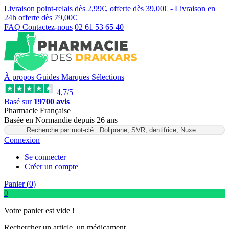
Livraison point-relais dès
2,99€
, offerte dès
39,00€
- Livraison en
24h
offerte dès
79,00€
FAQ
Contactez-nous
02 61 53 65 40
À propos
Guides
Marques
Sélections
4,7/5
Basé sur
19700 avis
Pharmacie Française
Basée
en Normandie
depuis
26 ans
Recherche par mot-clé : Doliprane, SVR, dentifrice, Nuxe…
Connexion
Se connecter
Créer un compte
Panier (
0
)
0
Votre panier est vide !
Rechercher un article, un médicament...