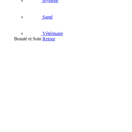
Hygiène
Santé
Vétérinaire
Beauté et Soin
Retour
Visage
Nettoyant
Démaquillant
Masque - Gommage - Peeling
Soins hydratants visage
Eau Thermale
Contour des Yeux
Soins anti-âge
Acné et imperfections
Soins apaisants
Anti-tache et dépigmentants
Soins des lèvres
Corps