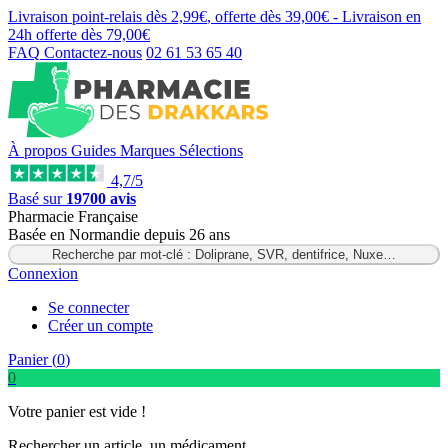
Livraison point-relais dès
2,99€
, offerte dès
39,00€
- Livraison en
24h
offerte dès
79,00€
FAQ
Contactez-nous
02 61 53 65 40
À propos
Guides
Marques
Sélections
4,7/5
Basé sur
19700 avis
Pharmacie Française
Basée
en Normandie
depuis
26 ans
Recherche par mot-clé : Doliprane, SVR, dentifrice, Nuxe…
Connexion
Se connecter
Créer un compte
Panier (
0
)
0
Votre panier est vide !
Rechercher un article, un médicament...