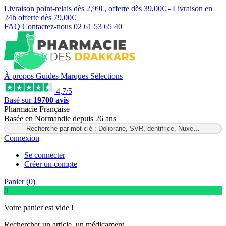
Livraison point-relais dès
2,99€
, offerte dès
39,00€
- Livraison en
24h
offerte dès
79,00€
FAQ
Contactez-nous
02 61 53 65 40
À propos
Guides
Marques
Sélections
4,7/5
Basé sur
19700 avis
Pharmacie Française
Basée
en Normandie
depuis
26 ans
Recherche par mot-clé : Doliprane, SVR, dentifrice, Nuxe…
Connexion
Se connecter
Créer un compte
Panier (
0
)
0
Votre panier est vide !
Rechercher un article, un médicament...