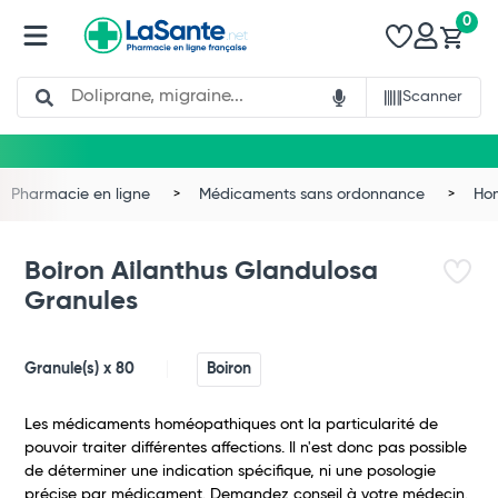
0
Search
Scanner
Total
Commander
Pharmacie en ligne
Médicaments sans ordonnance
Ho
Boiron Ailanthus Glandulosa
Granules
Granule(s) x 80
Boiron
Les médicaments homéopathiques ont la particularité de
pouvoir traiter différentes affections. Il n'est donc pas possible
de déterminer une indication spécifique, ni une posologie
précise par médicament. Demandez conseil à votre médecin.